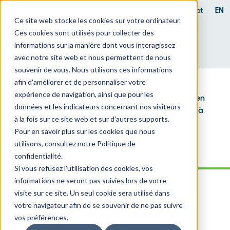
Jean Le Bouthillier
Contact
EN
Ce site web stocke les cookies sur votre ordinateur.
Ces cookies sont utilisés pour collecter des
informations sur la manière dont vous interagissez
avec notre site web et nous permettent de nous
Infolettre
souvenir de vous. Nous utilisons ces informations
afin d'améliorer et de personnaliser votre
Restez informé des dernières nouvelles et
expérience de navigation, ainsi que pour les
événements de la plus grande communauté en
données et les indicateurs concernant nos visiteurs
cybersécurité au Canada en vous inscrivant à
à la fois sur ce site web et sur d'autres supports.
notre infolettre!
Pour en savoir plus sur les cookies que nous
utilisons, consultez notre Politique de
confidentialité.
Si vous refusez l'utilisation des cookies, vos
informations ne seront pas suivies lors de votre
visite sur ce site. Un seul cookie sera utilisé dans
votre navigateur afin de se souvenir de ne pas suivre
vos préférences.