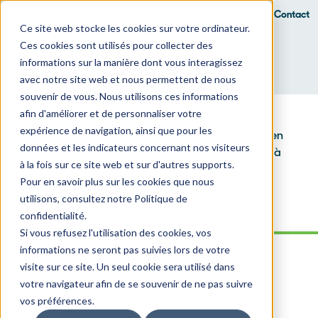
François Letendre
Contact
Ce site web stocke les cookies sur votre ordinateur.
Ces cookies sont utilisés pour collecter des
informations sur la manière dont vous interagissez
avec notre site web et nous permettent de nous
Infolettre
souvenir de vous. Nous utilisons ces informations
afin d'améliorer et de personnaliser votre
Restez informé des dernières nouvelles et
expérience de navigation, ainsi que pour les
événements de la plus grande communauté en
données et les indicateurs concernant nos visiteurs
cybersécurité au Canada en vous inscrivant à
à la fois sur ce site web et sur d'autres supports.
notre infolettre!
Pour en savoir plus sur les cookies que nous
utilisons, consultez notre Politique de
confidentialité.
Si vous refusez l'utilisation des cookies, vos
informations ne seront pas suivies lors de votre
visite sur ce site. Un seul cookie sera utilisé dans
votre navigateur afin de se souvenir de ne pas suivre
vos préférences.